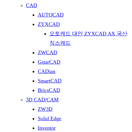
CAD
AUTOCAD
ZYXCAD
오토캐드 대안 ZYXCAD AX 국산
직스캐드
ZWCAD
GstarCAD
CADian
SmartCAD
BricsCAD
3D CAD/CAM
ZW3D
Solid Edge
Inventor