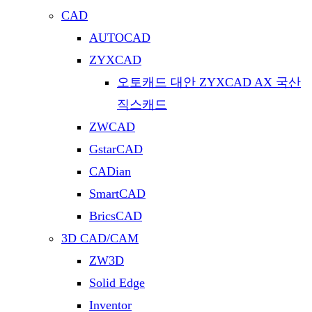
CAD
AUTOCAD
ZYXCAD
오토캐드 대안 ZYXCAD AX 국산
직스캐드
ZWCAD
GstarCAD
CADian
SmartCAD
BricsCAD
3D CAD/CAM
ZW3D
Solid Edge
Inventor