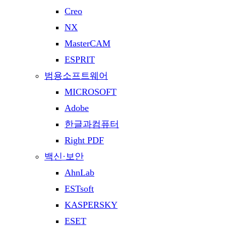
Creo
NX
MasterCAM
ESPRIT
범용소프트웨어
MICROSOFT
Adobe
한글과컴퓨터
Right PDF
백신·보안
AhnLab
ESTsoft
KASPERSKY
ESET