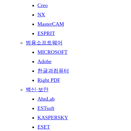
Creo
NX
MasterCAM
ESPRIT
범용소프트웨어
MICROSOFT
Adobe
한글과컴퓨터
Right PDF
백신·보안
AhnLab
ESTsoft
KASPERSKY
ESET