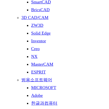
SmartCAD
BricsCAD
3D CAD/CAM
ZW3D
Solid Edge
Inventor
Creo
NX
MasterCAM
ESPRIT
범용소프트웨어
MICROSOFT
Adobe
한글과컴퓨터