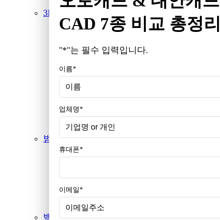
오토캐드 & 대안캐드
3D CAD/CAM
CAD 7종 비교 총정
ZW3D
Solid Edge
"
*
"는 필수 입력입니다.
Inventor
이름
*
Creo
NX
MasterCAM
업체명
*
ESPRIT
범용소프트웨어
휴대폰
*
MICROSOFT
Adobe
한글과컴퓨터
이메일
*
Right PDF
백신·보안