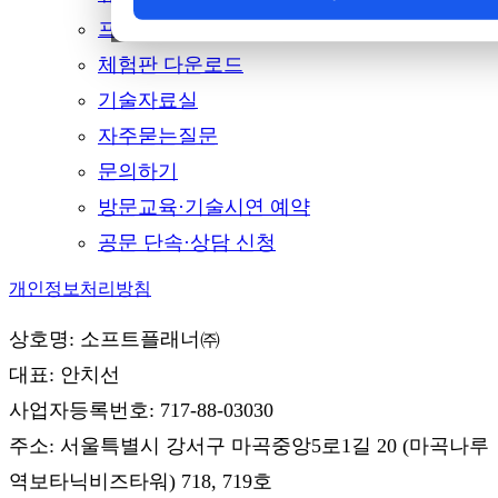
프로모션
체험판 다운로드
기술자료실
자주묻는질문
문의하기
방문교육·기술시연 예약
공문 단속·상담 신청
개인정보처리방침
상호명: 소프트플래너㈜
대표: 안치선
사업자등록번호: 717-88-03030
주소: 서울특별시 강서구 마곡중앙5로1길 20 (마곡나루
역보타닉비즈타워) 718, 719호