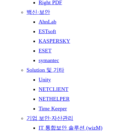
Right PDF
백신·보안
AhnLab
ESTsoft
KASPERSKY
ESET
symantec
Solution 및 기타
Unity
NETCLIENT
NETHELPER
Time Keeper
기업 보안·자산관리
IT 통합보안 솔루션 (wizM)