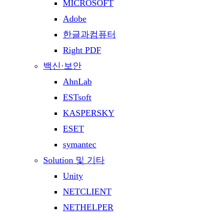
MICROSOFT
Adobe
한글과컴퓨터
Right PDF
백신·보안
AhnLab
ESTsoft
KASPERSKY
ESET
symantec
Solution 및 기타
Unity
NETCLIENT
NETHELPER