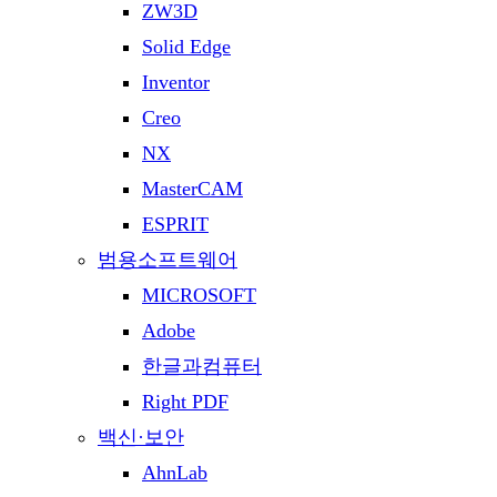
ZW3D
Solid Edge
Inventor
Creo
NX
MasterCAM
ESPRIT
범용소프트웨어
MICROSOFT
Adobe
한글과컴퓨터
Right PDF
백신·보안
AhnLab