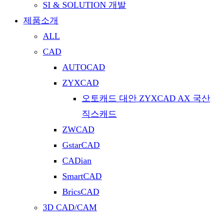
SI & SOLUTION 개발
제품소개
ALL
CAD
AUTOCAD
ZYXCAD
오토캐드 대안 ZYXCAD AX 국산
직스캐드
ZWCAD
GstarCAD
CADian
SmartCAD
BricsCAD
3D CAD/CAM